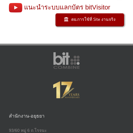
แนะนำระบบแลกบัตร bitVisitor
ตย.การใช้ที่ Site งานจริง
สำนักงาน-อยุธยา
93/60 หมู่ 6 ถ.โรจนะ